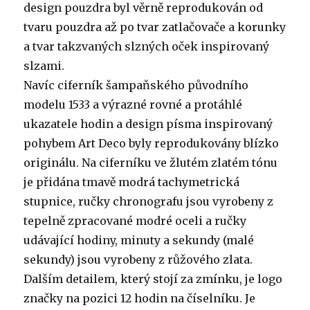
design pouzdra byl věrně reprodukován od
tvaru pouzdra až po tvar zatlačovače a korunky
a tvar takzvaných slzných oček inspirovaný
slzami.
Navíc ciferník šampaňského původního
modelu 1533 a výrazné rovné a protáhlé
ukazatele hodin a design písma inspirovaný
pohybem Art Deco byly reprodukovány blízko
originálu. Na ciferníku ve žlutém zlatém tónu
je přidána tmavě modrá tachymetrická
stupnice, ručky chronografu jsou vyrobeny z
tepelně zpracované modré oceli a ručky
udávající hodiny, minuty a sekundy (malé
sekundy) jsou vyrobeny z růžového zlata.
Dalším detailem, který stojí za zmínku, je logo
značky na pozici 12 hodin na číselníku. Je