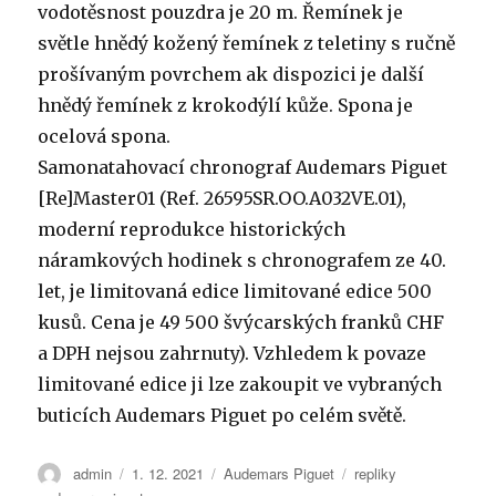
vodotěsnost pouzdra je 20 m. Řemínek je
světle hnědý kožený řemínek z teletiny s ručně
prošívaným povrchem ak dispozici je další
hnědý řemínek z krokodýlí kůže. Spona je
ocelová spona.
Samonatahovací chronograf Audemars Piguet
[Re]Master01 (Ref. 26595SR.OO.A032VE.01),
moderní reprodukce historických
náramkových hodinek s chronografem ze 40.
let, je limitovaná edice limitované edice 500
kusů. Cena je 49 500 švýcarských franků CHF
a DPH nejsou zahrnuty). Vzhledem k povaze
limitované edice ji lze zakoupit ve vybraných
buticích Audemars Piguet po celém světě.
Autor:
Publikováno:
Rubriky:
Štítky:
admin
1. 12. 2021
Audemars Piguet
repliky