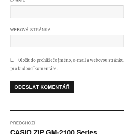
*
WEBOVÁ STRÁNKA
Uložit do prohlížeče jméno, e-mail a webovou stránku
pro budoucí komentáře.
Navigace
PŘEDCHOZÍ
pro
CASIO ZIP GM-2100 Series
Předchozí