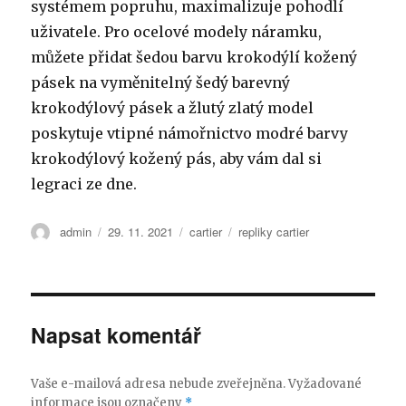
systémem popruhu, maximalizuje pohodlí
uživatele. Pro ocelové modely náramku,
můžete přidat šedou barvu krokodýlí kožený
pásek na vyměnitelný šedý barevný
krokodýlový pásek a žlutý zlatý model
poskytuje vtipné námořnictvo modré barvy
krokodýlový kožený pás, aby vám dal si
legraci ze dne.
Autor:
Publikováno:
Rubriky:
Štítky:
admin
29. 11. 2021
cartier
repliky cartier
Napsat komentář
Vaše e-mailová adresa nebude zveřejněna.
Vyžadované
informace jsou označeny
*