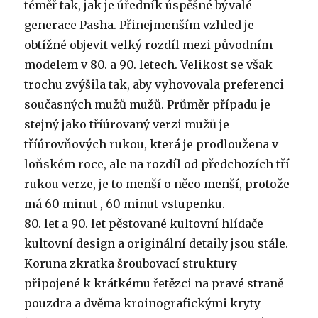
téměř tak, jak je úředník úspěšné bývalé
generace Pasha. Přinejmenším vzhled je
obtížné objevit velký rozdíl mezi původním
modelem v 80. a 90. letech. Velikost se však
trochu zvýšila tak, aby vyhovovala preferenci
současných mužů mužů. Průměr případu je
stejný jako tříúrovaný verzi mužů je
tříúrovňových rukou, která je prodloužena v
loňském roce, ale na rozdíl od předchozích tří
rukou verze, je to menší o něco menší, protože
má 60 minut , 60 minut vstupenku.
80. let a 90. let pěstované kultovní hlídače
kultovní design a originální detaily jsou stále.
Koruna zkratka šroubovací struktury
připojené k krátkému řetězci na pravé straně
pouzdra a dvěma kroinografickými kryty