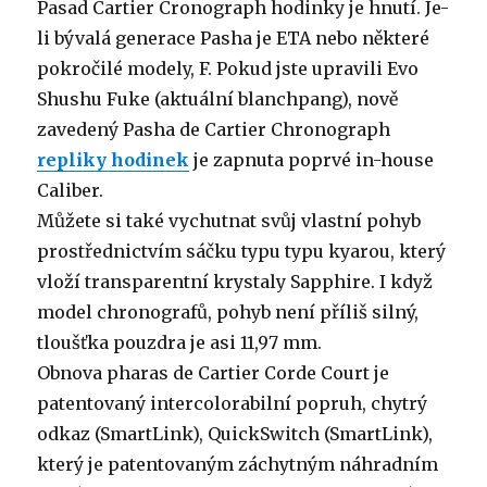
Pasad Cartier Cronograph hodinky je hnutí. Je-
li bývalá generace Pasha je ETA nebo některé
pokročilé modely, F. Pokud jste upravili Evo
Shushu Fuke (aktuální blanchpang), nově
zavedený Pasha de Cartier Chronograph
repliky hodinek
je zapnuta poprvé in-house
Caliber.
Můžete si také vychutnat svůj vlastní pohyb
prostřednictvím sáčku typu typu kyarou, který
vloží transparentní krystaly Sapphire. I když
model chronografů, pohyb není příliš silný,
tloušťka pouzdra je asi 11,97 mm.
Obnova pharas de Cartier Corde Court je
patentovaný intercolorabilní popruh, chytrý
odkaz (SmartLink), QuickSwitch (SmartLink),
který je patentovaným záchytným náhradním