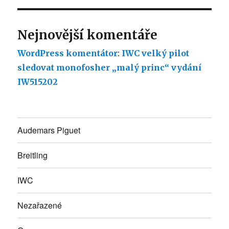
Nejnovější komentáře
WordPress komentátor
:
IWC velký pilot
sledovat monofosher „malý princ“ vydání
IW515202
Audemars Piguet
Breitling
IWC
Nezařazené