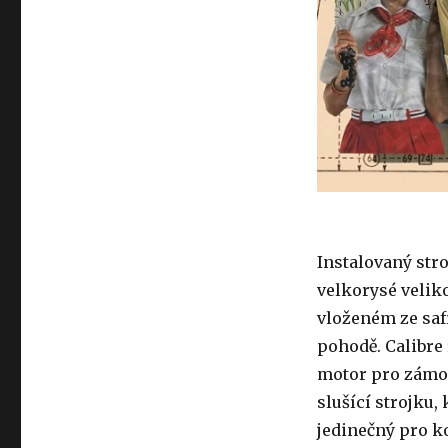
Instalovaný stro
velkorysé velik
vloženém ze safí
pohodě. Calibre 
motor pro zámo
slušící strojku,
jedinečný pro ko