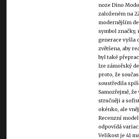
noze Dino Modo
založeném na 222
modernějším des
symbol značky, 
generace vyšla o
zvětšena, aby r
byl také přepra
lze zámořský des
proto, že součas
soustředila spíš
Samozřejmě, že 
stručněji a sofi
okénko, ale vnějš
Recenzní model 
odpovídá variac
Velikost je 41 