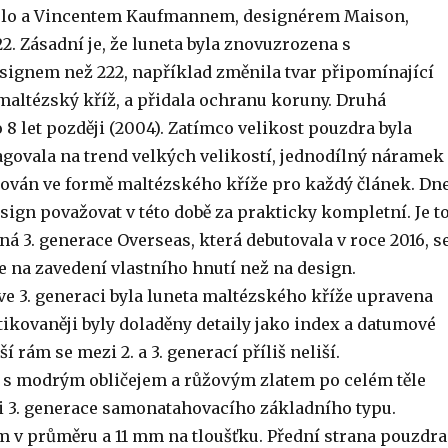
lo a Vincentem Kaufmannem, designérem Maison,
. Zásadní je, že luneta byla znovuzrozena s
ignem než 222, například změnila tvar připomínající
maltézský kříž, a přidala ochranu koruny. Druhá
 8 let později (2004). Zatímco velikost pouzdra byla
eagovala na trend velkých velikostí, jednodílný náramek
cován ve formě maltézského kříže pro každý článek. Dn
ign považovat v této době za prakticky kompletní. Je t
ná 3. generace Overseas, která debutovala v roce 2016, s
e na zavedení vlastního hnutí než na design.
ve 3. generaci byla luneta maltézského kříže upravena
stikovaněji byly doladěny detaily jako index a datumové
í rám se mezi 2. a 3. generací příliš neliší.
s modrým obličejem a růžovým zlatem po celém těle
i 3. generace samonatahovacího základního typu.
mm v průměru a 11 mm na tloušťku. Přední strana pouzdra