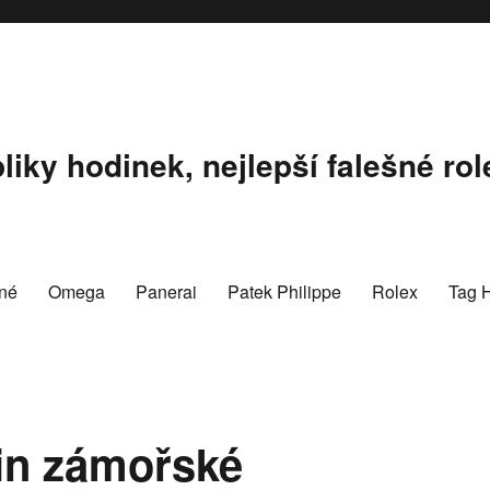
liky hodinek, nejlepší falešné rol
né
Omega
Panerai
Patek Philippe
Rolex
Tag 
in zámořské