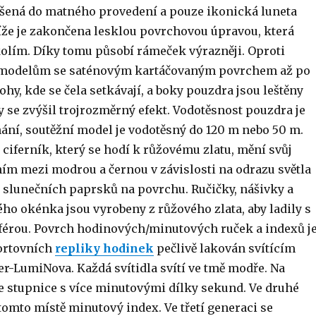
ušená do matného provedení a pouze ikonická luneta
že je zakončena lesklou povrchovou úpravou, která
kolím. Díky tomu působí rámeček výrazněji. Oproti
odelům se saténovým kartáčovaným povrchem až po
ohy, kde se čela setkávají, a boky pouzdra jsou leštěny
 se zvýšil trojrozměrný efekt. Vodotěsnost pouzdra je
nání, soutěžní model je vodotěsný do 120 m nebo 50 m.
ciferník, který se hodí k růžovému zlatu, mění svůj
ím mezi modrou a černou v závislosti na odrazu světla
 slunečních paprsků na povrchu. Ručičky, nášivky a
ho okénka jsou vyrobeny z růžového zlata, aby ladily s
érou. Povrch hodinových/minutových ruček a indexů j
portovních
repliky hodinek
pečlivě lakován svítícím
r-LumiNova. Každá svítidla svítí ve tmě modře. Na
e stupnice s více minutovými dílky sekund. Ve druhé
tomto místě minutový index. Ve třetí generaci se