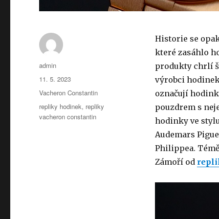
Historie se opa
které zasáhlo h
Autor:
admin
produkty chrlí š
Publikováno:
11. 5. 2023
výrobci hodinek
Rubriky:
Vacheron Constantin
označují hodink
Štítky:
repliky hodinek
,
repliky
pouzdrem s nej
vacheron constantin
hodinky ve stylu
Audemars Piguet
Philippea. Témě
Zámoří od
repl