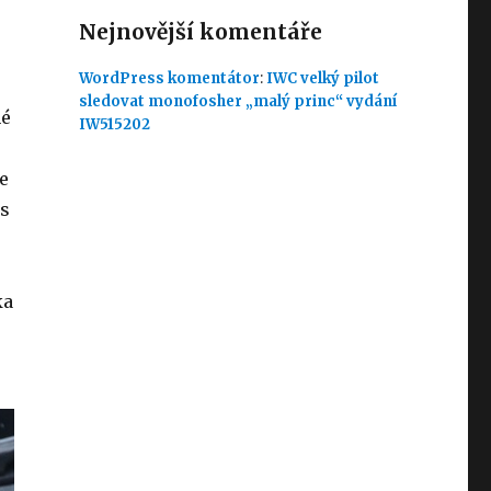
Nejnovější komentáře
WordPress komentátor
:
IWC velký pilot
sledovat monofosher „malý princ“ vydání
né
IW515202
e
 s
ka