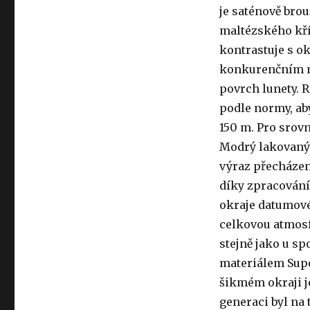
je saténově bro
maltézského kří
kontrastuje s o
konkurenčním m
povrch lunety. R
podle normy, aby
150 m. Pro srov
Modrý lakovaný 
výraz přecházen
díky zpracování
okraje datumové
celkovou atmosf
stejně jako u s
materiálem Supe
šikmém okraji j
generaci byl na 