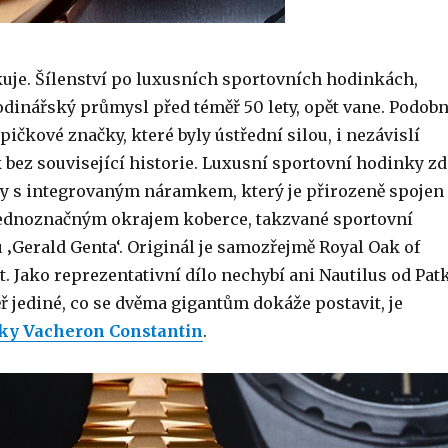
kuje. Šílenství po luxusních sportovních hodinkách,
odinářský průmysl před téměř 50 lety, opět vane. Podob
pičkové značky, které byly ústřední silou, i nezávislí
 bez související historie. Luxusní sportovní hodinky zd
y s integrovaným náramkem, který je přirozeně spojen
ednoznačným okrajem koberce, takzvané sportovní
 ‚Gerald Genta‘. Originál je samozřejmě Royal Oak of
. Jako reprezentativní dílo nechybí ani Nautilus od Pat
ř jediné, co se dvěma gigantům dokáže postavit, je
iky Vacheron Constantin
.