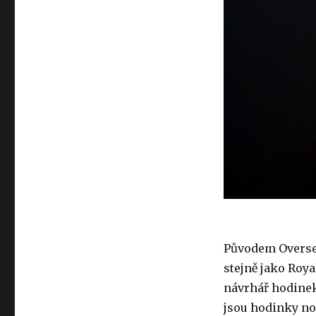
Původem Overseas
stejně jako Roya
návrhář hodinek
jsou hodinky no