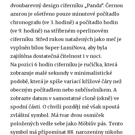
dvoubarevný design ciferníku „Panda“. Černou
azurou je ošetřeno pouze minutové počítadlo
chronografu (ve 3. hodině) a počítadlo hodin
(ve 9. hodině) na stříbrném operlinovém
ciferníku. Střed rukou natažených jako meč je
vyplněn bílou Super-LumiNova, aby byla
zajištěna dostatečná čitelnost i v noci.
Na pozici 6 hodin ciferníku je ručička, která
zobrazuje malé sekundy v minimalistické
podobě, která je spíše variací křížové čáry než
obecným počítadlem nebo subčíselníkem. A
zobrazte datum v samostatné cloně (okně) ve
spodní části. O chvíli později mě však upoutá
zvláštní symbol. Má tvar dvou osmiček
položených vedle sebe jako Möbiův pás. Tento
symbol má připomínat 88. narozeniny nikoho