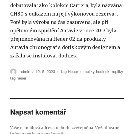
debutovala jako kolekce Carrera, byla nazvána
CH80 s odkazem na její výkonovou rezervu. .
Poté byla výroba na čas zastavena, ale při
opětovném spuštění Autavie v roce 2017 byla
přejmenována na Heuer 02 na produkty
Autavia chronograf s dotiskovým designem a
začala se instalovat dodnes.
Autor:
Publikováno:
Rubriky:
Štítky:
admin
12. 5. 2023
Tag Heuer
repliky hodinek
,
repliky
tag heuer
Napsat komentář
Vaše e-mailová adresa nebude zveřejněna.
Vyžadované