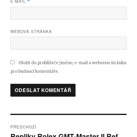
E-MAIL
*
WEBOVÁ STRÁNKA
Uložit do prohlížeče jméno, e-mail a webovou stránku
pro budoucí komentáře.
Navigace
PŘEDCHOZÍ
pro
Repliky Rolex GMT-Master II Ref.
Předchozí