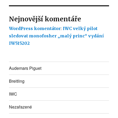
Nejnovější komentáře
WordPress komentátor
:
IWC velký pilot
sledovat monofosher „malý princ“ vydání
IW515202
Audemars Piguet
Breitling
IWC
Nezařazené