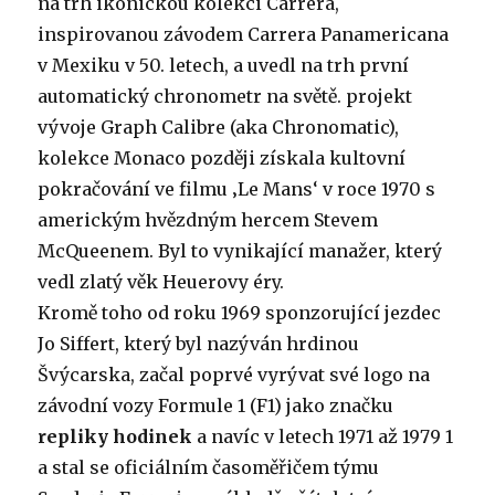
na trh ikonickou kolekci Carrera,
inspirovanou závodem Carrera Panamericana
v Mexiku v 50. letech, a uvedl na trh první
automatický chronometr na světě. projekt
vývoje Graph Calibre (aka Chronomatic),
kolekce Monaco později získala kultovní
pokračování ve filmu ‚Le Mans‘ v roce 1970 s
americkým hvězdným hercem Stevem
McQueenem. Byl to vynikající manažer, který
vedl zlatý věk Heuerovy éry.
Kromě toho od roku 1969 sponzorující jezdec
Jo Siffert, který byl nazýván hrdinou
Švýcarska, začal poprvé vyrývat své logo na
závodní vozy Formule 1 (F1) jako značku
repliky hodinek
a navíc v letech 1971 až 1979 1
a stal se oficiálním časoměřičem týmu