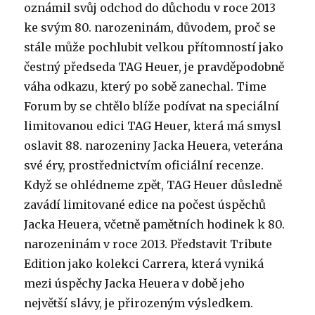
oznámil svůj odchod do důchodu v roce 2013
ke svým 80. narozeninám, důvodem, proč se
stále může pochlubit velkou přítomností jako
čestný předseda TAG Heuer, je pravděpodobně
váha odkazu, který po sobě zanechal. Time
Forum by se chtělo blíže podívat na speciální
limitovanou edici TAG Heuer, která má smysl
oslavit 88. narozeniny Jacka Heuera, veterána
své éry, prostřednictvím oficiální recenze.
Když se ohlédneme zpět, TAG Heuer důsledně
zavádí limitované edice na počest úspěchů
Jacka Heuera, včetně pamětních hodinek k 80.
narozeninám v roce 2013. Představit Tribute
Edition jako kolekci Carrera, která vyniká
mezi úspěchy Jacka Heuera v době jeho
největší slávy, je přirozeným výsledkem.