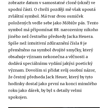
zobrazte datum v samostatné cloně (okně) ve
spodní části. O chvíli později mě však upoutá
zvláštní symbol. Má tvar dvou osmiček
položených vedle sebe jako Möbiův pás. Tento
symbol má připomínat 88. narozeniny nikoho
jiného než čestného předsedy Jacka Heuera.
Spíše než intuitivní zdůraznění čísla 8 je
přeměněno na symbol dvojité smyčky, který
obsahuje význam nekonečna a věčnosti a
dodává speciálnímu vydání jakýsi poetický
význam. Dovolím si přidat svůj osobní názor,
že čestný předseda Jack Heuer, který by tyto
hodinky dostal jako první na konci minulého
roku jako dárek, by byl s detaily velmi
spokojen.