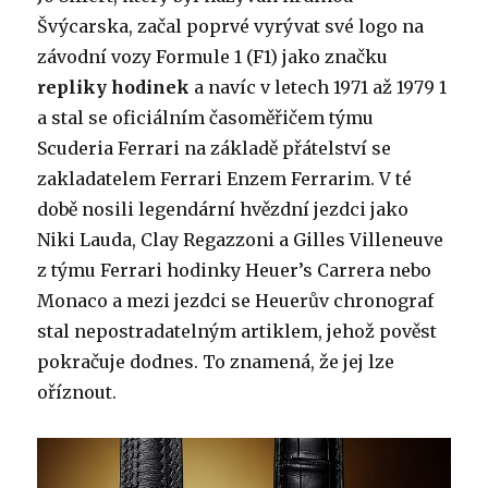
Švýcarska, začal poprvé vyrývat své logo na
závodní vozy Formule 1 (F1) jako značku
repliky hodinek
a navíc v letech 1971 až 1979 1
a stal se oficiálním časoměřičem týmu
Scuderia Ferrari na základě přátelství se
zakladatelem Ferrari Enzem Ferrarim. V té
době nosili legendární hvězdní jezdci jako
Niki Lauda, ​​Clay Regazzoni a Gilles Villeneuve
z týmu Ferrari hodinky Heuer’s Carrera nebo
Monaco a mezi jezdci se Heuerův chronograf
stal nepostradatelným artiklem, jehož pověst
pokračuje dodnes. To znamená, že jej lze
oříznout.