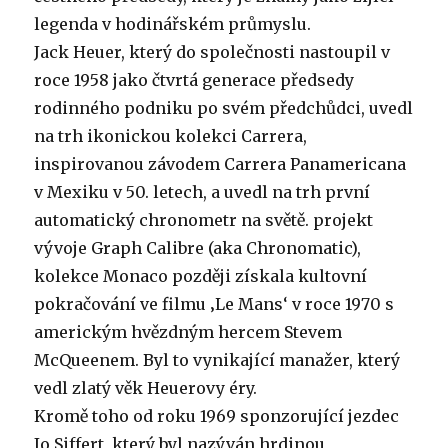
legenda v hodinářském průmyslu.
Jack Heuer, který do společnosti nastoupil v
roce 1958 jako čtvrtá generace předsedy
rodinného podniku po svém předchůdci, uvedl
na trh ikonickou kolekci Carrera,
inspirovanou závodem Carrera Panamericana
v Mexiku v 50. letech, a uvedl na trh první
automatický chronometr na světě. projekt
vývoje Graph Calibre (aka Chronomatic),
kolekce Monaco později získala kultovní
pokračování ve filmu ‚Le Mans‘ v roce 1970 s
americkým hvězdným hercem Stevem
McQueenem. Byl to vynikající manažer, který
vedl zlatý věk Heuerovy éry.
Kromě toho od roku 1969 sponzorující jezdec
Jo Siffert, který byl nazýván hrdinou