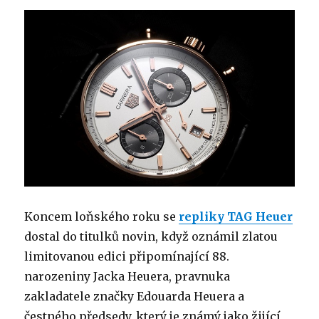
Racing
Green
Koncem loňského roku se
repliky TAG Heuer
dostal do titulků novin, když oznámil zlatou
limitovanou edici připomínající 88.
narozeniny Jacka Heuera, pravnuka
zakladatele značky Edouarda Heuera a
čestného předsedy, který je známý jako žijící