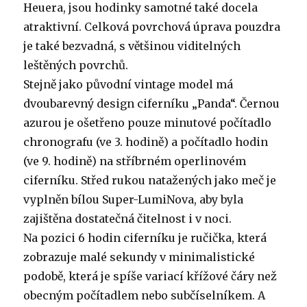
Heuera, jsou hodinky samotné také docela
atraktivní. Celková povrchová úprava pouzdra
je také bezvadná, s většinou viditelných
leštěných povrchů.
Stejně jako původní vintage model má
dvoubarevný design ciferníku „Panda“. Černou
azurou je ošetřeno pouze minutové počítadlo
chronografu (ve 3. hodině) a počítadlo hodin
(ve 9. hodině) na stříbrném operlinovém
ciferníku. Střed rukou natažených jako meč je
vyplněn bílou Super-LumiNova, aby byla
zajištěna dostatečná čitelnost i v noci.
Na pozici 6 hodin ciferníku je ručička, která
zobrazuje malé sekundy v minimalistické
podobě, která je spíše variací křížové čáry než
obecným počítadlem nebo subčíselníkem. A