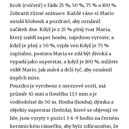
krok (cvičení) v řádu 25 %, 50 %, 75 % a 100 %.
Zobrazit různé animace. Každé ráno si Mario
sundá klobouk a pozdraví, aby oznámil
začátek dne. Když je z 25 % plný, tvar Maria,
který snědl super houbu, najednou vyroste, a
když je plný z 50 %, vyjde ven Když je 75 %
zaplněno, postava Maria se zdá být divoká a
vypadá jako superstar, a když je 100 %, můžete
vidět Mario, jak mává a drží tyč, aby oznámil
úspěch mise.
Pouzdro je vyrobeno z nerezové oceli, má
průměr 45 mm a tloušťku 13,5 mm a je
voděodolné do 50 m. Houba (houba), dýmka a
objekty superstar (hvězda), které se objevují ve
hře, jsou vyryty v pozici 3-6-9 hodin na černém
keramickém rámečku, aby bylo zdůrazněno, že