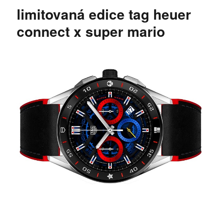
názvem
limitovaná edice tag heuer
Limitovaná
edice
connect x super mario
TAG
Heuer
Carrera
Heuer
02