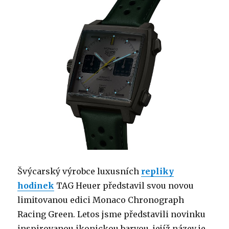
Švýcarský výrobce luxusních
repliky
hodinek
TAG Heuer představil svou novou
limitovanou edici Monaco Chronograph
Racing Green. Letos jsme představili novinku
inspirovanou ikonickou barvou, jejíž název je