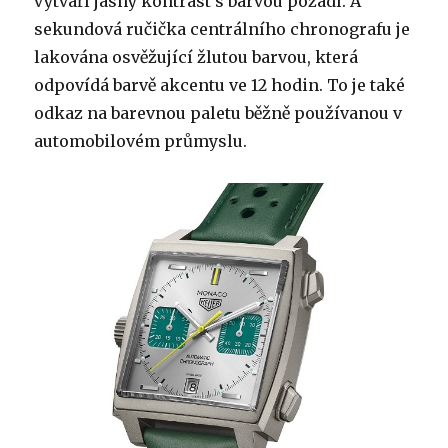
vytváří jasný kontrast s barvou pozadí. A
sekundová ručička centrálního chronografu je
lakována osvěžující žlutou barvou, která
odpovídá barvě akcentu ve 12 hodin. To je také
odkaz na barevnou paletu běžně používanou v
automobilovém průmyslu.