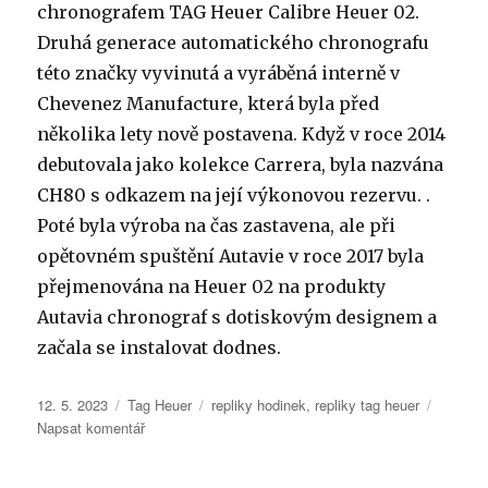
chronografem TAG Heuer Calibre Heuer 02.
Druhá generace automatického chronografu
této značky vyvinutá a vyráběná interně v
Chevenez Manufacture, která byla před
několika lety nově postavena. Když v roce 2014
debutovala jako kolekce Carrera, byla nazvána
CH80 s odkazem na její výkonovou rezervu. .
Poté byla výroba na čas zastavena, ale při
opětovném spuštění Autavie v roce 2017 byla
přejmenována na Heuer 02 na produkty
Autavia chronograf s dotiskovým designem a
začala se instalovat dodnes.
Publikováno:
Rubriky:
Štítky:
12. 5. 2023
Tag Heuer
repliky hodinek
,
repliky tag heuer
pro
Napsat komentář
text
s