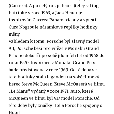
(Carrera). A po celý rok je haori (telegraf tag
hui) také v roce 1963, a Jack Heuer je
inspirován Carrera Panamericany a spustil
Cura Nogroule náramkové repliky hodinky
měny.
Vzhledem k tomu, Porsche byl slavný model
911, Porsche běží pro vítěze v Monaku Grand
Prix po dobu tří po sobě jdoucích let od 1968 do
roku 1970. Inspirace v Monaku Grand Prix
bude představena v roce 1969. Od té doby se
tato hodinky stala legendou na sobě filmový
herec Steve McQueen (Steve McQueen) ve filmu
„Le Mans“ vydaný v roce 1971. Auto, které
McQueen ve filmu byl 917 model Porsche. Od
této doby byly značky Hoi a Porsche spojeny s
Hoori.