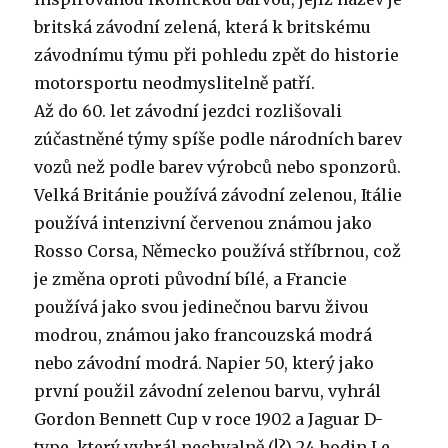
britská závodní zelená, která k britskému
závodnímu týmu při pohledu zpět do historie
motorsportu neodmyslitelně patří.
Až do 60. let závodní jezdci rozlišovali
zúčastněné týmy spíše podle národních barev
vozů než podle barev výrobců nebo sponzorů.
Velká Británie používá závodní zelenou, Itálie
používá intenzivní červenou známou jako
Rosso Corsa, Německo používá stříbrnou, což
je změna oproti původní bílé, a Francie
používá jako svou jedinečnou barvu živou
modrou, známou jako francouzská modrá
nebo závodní modrá. Napier 50, který jako
první použil závodní zelenou barvu, vyhrál
Gordon Bennett Cup v roce 1902 a Jaguar D-
type, který vyhrál nechvalně (!?) 24 hodin Le