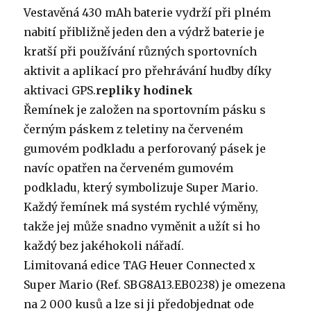
Vestavěná 430 mAh baterie vydrží při plném
nabití přibližně jeden den a výdrž baterie je
kratší při používání různých sportovních
aktivit a aplikací pro přehrávání hudby díky
aktivaci GPS.
repliky hodinek
Řemínek je založen na sportovním pásku s
černým páskem z teletiny na červeném
gumovém podkladu a perforovaný pásek je
navíc opatřen na červeném gumovém
podkladu, který symbolizuje Super Mario.
Každý řemínek má systém rychlé výměny,
takže jej může snadno vyměnit a užít si ho
každý bez jakéhokoli nářadí.
Limitovaná edice TAG Heuer Connected x
Super Mario (Ref. SBG8A13.EB0238) je omezena
na 2 000 kusů a lze si ji předobjednat ode