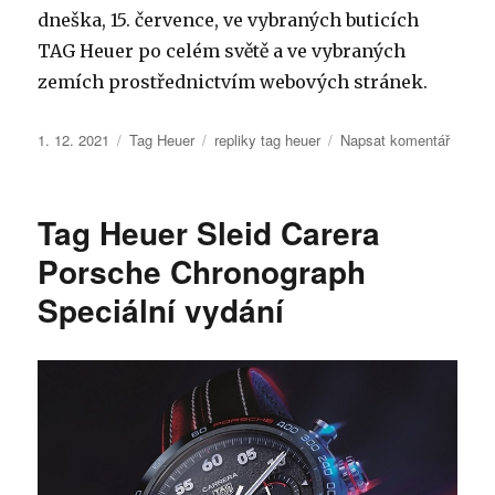
dneška, 15. července, ve vybraných buticích
TAG Heuer po celém světě a ve vybraných
zemích prostřednictvím webových stránek.
Publikováno:
Rubriky:
Štítky:
pro
1. 12. 2021
Tag Heuer
repliky tag heuer
Napsat komentář
text
s
názve
Tag Heuer Sleid Carera
limitov
edice
Porsche Chronograph
tag
Speciální vydání
heuer
connec
x
super
mario