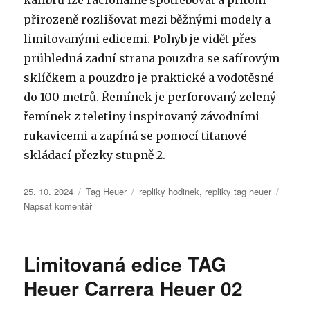
kalibrů lze racionálně spotřebovat a přitom
přirozeně rozlišovat mezi běžnými modely a
limitovanými edicemi. Pohyb je vidět přes
průhledná zadní strana pouzdra se safírovým
sklíčkem a pouzdro je praktické a vodotěsné
do 100 metrů. Řemínek je perforovaný zelený
řemínek z teletiny inspirovaný závodními
rukavicemi a zapíná se pomocí titanové
skládací přezky stupně 2.
Publikováno:
Rubriky:
Štítky:
25. 10. 2024
Tag Heuer
repliky hodinek
,
repliky tag heuer
pro
Napsat komentář
text
s
názvem
Limitovaná edice TAG
Tag
Heuer
Heuer Carrera Heuer 02
Monaco
Chronograph