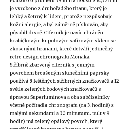
Pouzdro o průměru 39 mm a tloušťce 14,35 mm
je vyrobeno z druhořadého titanu, který je
lehký a šetrný k lidem, protože nezpůsobuje
kožní alergie, a byl záměrně pískován, aby
působil drsně. Ciferník je navíc chráněn
krabičkovým kupolovým safírovým sklem se
zkosenými hranami, které dotváří jedinečný
retro design chronografu Monaka.
Stříbrně zbarvený ciferník s jemným
povrchem broušeným slunečními paprsky
používá 8 leštěných stříbrných značkovačů a 12
světle zelených bodových značkovačů s
úpravou Superluminova a oba subčíselníky
včetně počítadla chronografu (na 3. hodině) s
malými sekundami a 30 minutami. pult v 9
hodin) má zelený opálový povrch, který